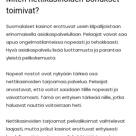
toimivat?
Suomalaiset kasinot erottuvat usein kilpailijoistaan
erinomaisella asiakaspalvelullaan. Pelaajat voivat saa
apua ongelmatilanteissa nopeasti ja tehokkaasti.
Hyvä asiakaspalvelu lisää luottamusta ja parantaa
yleistä pelikokemusta.
Nopeat nostot ovat nykyään tärkeä osa
nettikasinoiden tarjoamaa palvelua. Pelaajat
arvostavat, että voitot saadaan tilille nopeasti ja
vaivattomasti. Tämä on erityisen tärkeää niille, jotka
haluavat nauttia voitoistaan heti.
Nettikasinoiden tarjoamat pelivalikoimat vaihtelevat
laajasti, mutta jotkut kasinot erottuvat erityisesti