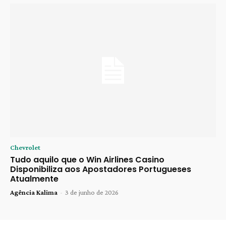
Chevrolet
Tudo aquilo que o Win Airlines Casino
Disponibiliza aos Apostadores Portugueses
Atualmente
Agência Kalima
-
3 de junho de 2026