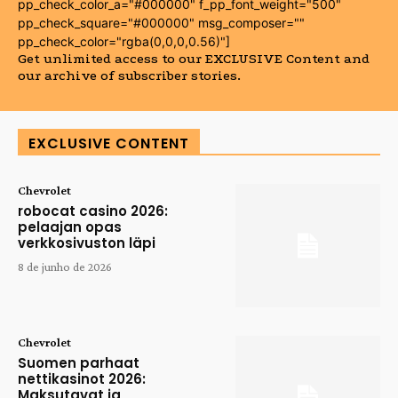
pp_check_color_a="#000000" f_pp_font_weight="500"
pp_check_square="#000000" msg_composer=""
pp_check_color="rgba(0,0,0,0.56)"]
Get unlimited access to our EXCLUSIVE Content and
our archive of subscriber stories.
EXCLUSIVE CONTENT
Chevrolet
robocat casino 2026:
pelaajan opas
verkkosivuston läpi
8 de junho de 2026
Chevrolet
Suomen parhaat
nettikasinot 2026:
Maksutavat ja