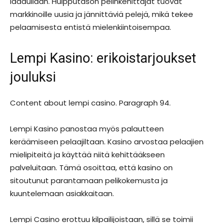
laadullaan. Huipputason pelinkehittäjät tuovat
markkinoille uusia ja jännittäviä pelejä, mikä tekee
pelaamisesta entistä mielenkiintoisempaa.
Lempi Kasino: erikoistarjoukset
jouluksi
Content about lempi casino. Paragraph 94.
Lempi Kasino panostaa myös palautteen
keräämiseen pelaajiltaan. Kasino arvostaa pelaajien
mielipiteitä ja käyttää niitä kehittääkseen
palveluitaan. Tämä osoittaa, että kasino on
sitoutunut parantamaan pelikokemusta ja
kuuntelemaan asiakkaitaan.
Lempi Casino erottuu kilpailijoistaan, sillä se toimii