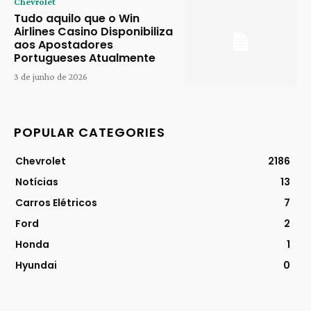
Chevrolet
Tudo aquilo que o Win
Airlines Casino Disponibiliza
aos Apostadores
Portugueses Atualmente
3 de junho de 2026
POPULAR CATEGORIES
Chevrolet
2186
Notícias
13
Carros Elétricos
7
Ford
2
Honda
1
Hyundai
0