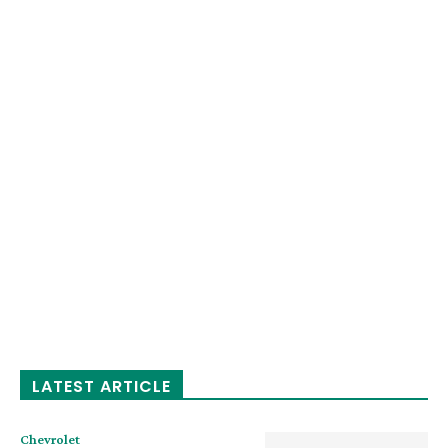
LATEST ARTICLE
Chevrolet