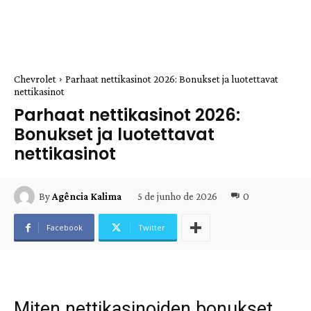
Chevrolet
Parhaat nettikasinot 2026: Bonukset ja luotettavat
nettikasinot
Parhaat nettikasinot 2026:
Bonukset ja luotettavat
nettikasinot
5 de junho de 2026
0
By
Agência Kalima
Facebook
Twitter
Miten nettikasinoiden bonukset