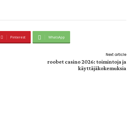
Pinterest
WhatsApp
Next article
roobet casino 2026: toimintoja ja
käyttäjäkokemuksia