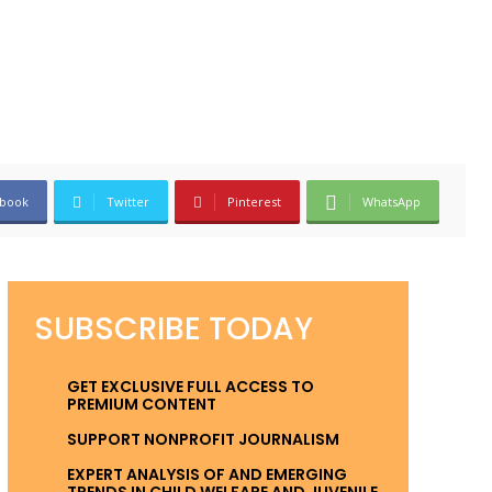
book
Twitter
Pinterest
WhatsApp
SUBSCRIBE TODAY
GET EXCLUSIVE FULL ACCESS TO
PREMIUM CONTENT
SUPPORT NONPROFIT JOURNALISM
EXPERT ANALYSIS OF AND EMERGING