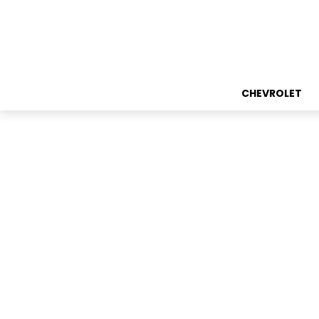
CHEVROLET