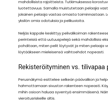
mahdollisista rajoitteista. Tutkimuksessa korostu
luotettavuus. Samalla muistutetaan pelaajia vastu
jokainen pelaaja vastaa omasta toiminnastaan. Lo
yksilön omia odotuksia ja pelikuvioita.
Neljäs kappale keskittyy pelivalikoiman rakenteesee
perinteisiä että uutuuspelejä sekä mahdollisia ekskl
pohditaan, miten pelit löytyvät ja miten pelaaja
löytääkseen mieleisensä vaihtoehdot nopeasti.
Rekisteröityminen vs. tilivapaa
Perusnäkymä esittelee selkeän päävalikon ja help
hahmottamaan sivuston rakenteen nopeasti. Käytt
mihin osioon haluaa syventyä ensimmäisenä. Näi
vieroitusriskeille altis.