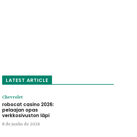
LATEST ARTICLE
Chevrolet
robocat casino 2026:
pelaajan opas
verkkosivuston läpi
8 de junho de 2026