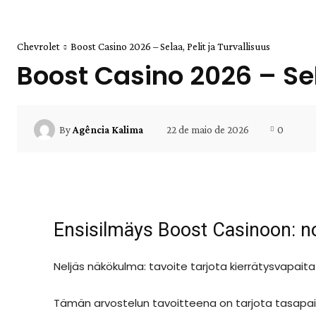
Chevrolet
Boost Casino 2026 – Selaa, Pelit ja Turvallisuus
Boost Casino 2026 – Sela
22 de maio de 2026
0
By
Agência Kalima
Ensisilmäys Boost Casinoon: nop
Neljäs näkökulma: tavoite tarjota kierrätysvapaita
Tämän arvostelun tavoitteena on tarjota tasapai