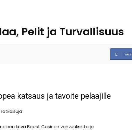
a, Pelit ja Turvallisuus
Face
ea katsaus ja tavoite pelaajille
 ratkaisuja
noinen kuva Boost Casinon vahvuuksista ja